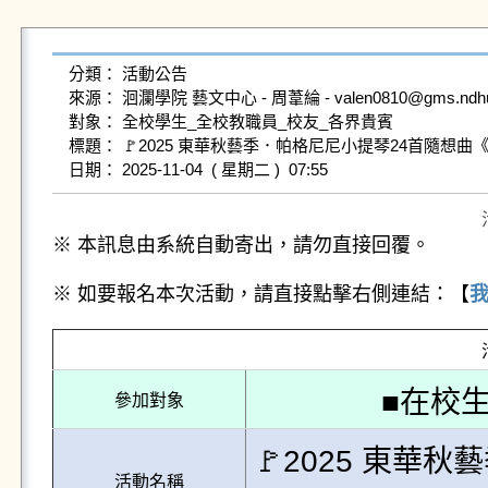
分類： 活動公告

來源： 洄瀾學院 藝文中心 - 周葦綸 - valen0810@gms.ndhu.e
對象： 全校學生_全校教職員_校友_各界貴賓

標題： 🚩2025 東華秋藝季．帕格尼尼小提琴24首隨想
※ 本訊息由系統自動寄出，請勿直接回覆。
※ 如要報名本次活動，請直接點擊右側連結：【
■在校生
參加對象
🚩2025 東華
活動名稱