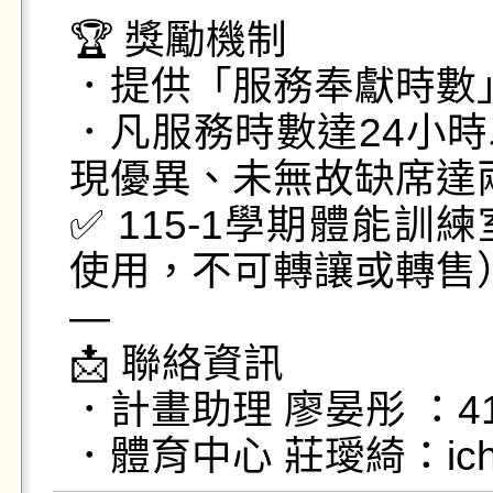
🏆 獎勵機制

．提供「服務奉獻時數
．凡服務時數達24小
現優異、未無故缺席達
✅ 115-1學期體能
使用，不可轉讓或轉售）
—

📩 聯絡資訊

．計畫助理 廖晏彤 ：41128
．體育中心 莊璦綺：ichi@g