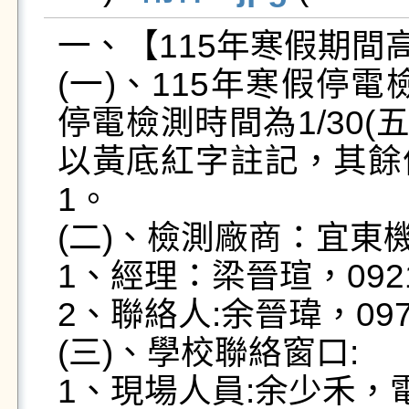
一、【115年寒假期間高
(一)、115年寒假停
停電檢測時間為1/30(五
以黃底紅字註記，其餘
1。

(二)、檢測廠商：宜東
1、經理：梁晉瑄，0921-5
2、聯絡人:余晉瑋，0975-
(三)、學校聯絡窗口:

1、現場人員:余少禾，電話0