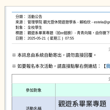
分類： 活動公告

來源： 管理學院 觀光暨休閒遊憩學系 - 賴柏欣 - estela@gms.nd
對象： 全校學生

標題： 觀遊系畢業專題〔拍ϖ翅膀〕- 青青向陽，由你撒下
※ 本訊息由系統自動寄出，請勿直接回覆。
※ 如要報名本次活動，請直接點擊右側連結：【
參加對象
觀遊系畢業專題〔
活動名稱