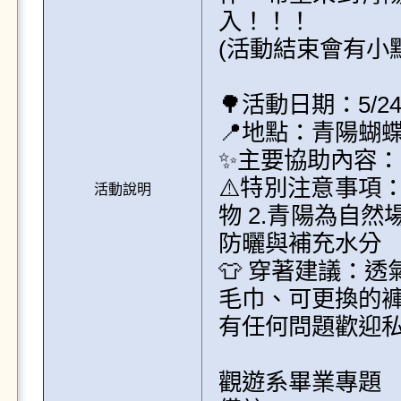
入！！！

(活動結束會有小點
🌳活動日期：5/24(
📍地點：青陽蝴蝶
✨主要協助內容：
⚠️特別注意事項
活動說明
物 2.青陽為自
防曬與補充水分

👕 穿著建議：
毛巾、可更換的褲
有任何問題歡迎私訊青
觀遊系畢業專題 「