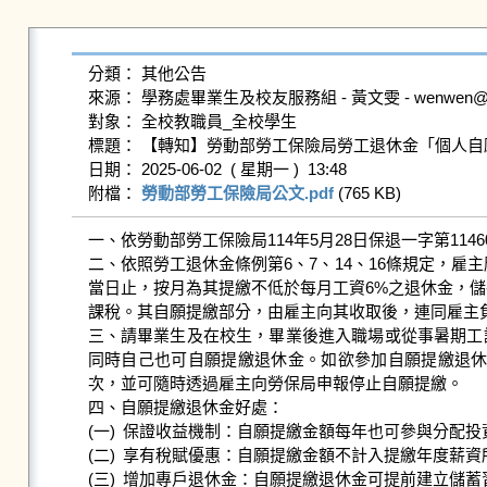
分類： 其他公告

來源： 學務處畢業生及校友服務組 - 黃文雯 - wenwen@gms.n
對象： 全校教職員_全校學生

標題： 【轉知】勞動部勞工保險局勞工退休金「個人自
日期： 2025-06-02  ( 星期一 )  13:48

附檔： 
勞動部勞工保險局公文.pdf
 (765 KB)   
一、依勞動部勞工保險局114年5月28日保退一字第114600
二、依照勞工退休金條例第6、7、14、16條規定，雇
當日止，按月為其提繳不低於每月工資6%之退休金，
課稅。其自願提繳部分，由雇主向其收取後，連同雇主負
三、請畢業生及在校生，畢業後進入職場或從事暑期工
同時自己也可自願提繳退休金。如欲參加自願提繳退休
次，並可隨時透過雇主向勞保局申報停止自願提繳。

四、自願提繳退休金好處：

(一)	保證收益機制：自願提繳金額每年也可參與分配投資運用收益，請領時還有不低於當地銀行2年定期存款利率所計算的保證收益保障。

(二)	享有稅賦優惠：自願提繳金額不計入提繳年度薪資所得課稅。

(三)	增加專戶退休金：自願提繳退休金可提前建立儲蓄習慣，並可累積更多勞工退休金個人專戶的本金，強化退休生活保障。
