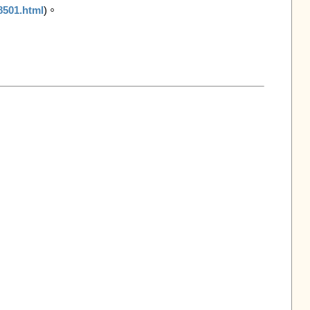
8501.html
)。
