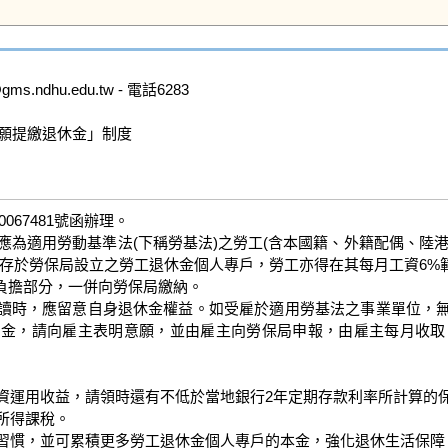
dhu.edu.tw - 電話6283

願提繳退休金」制度

67481號函辦理。

主應為適用勞動基準法(下稱勞基法)之勞工(含本國籍、外籍配偶、
儲存於勞保局設立之勞工退休金個人專戶，勞工亦得在其每月工資6%
擔部分，一併向勞保局繳納。

讀時，應留意自身退休金權益。如受雇於適用勞基法之事業單位，
金，請向雇主表明意願，並由雇主向勞保局申報，由雇主每月收取