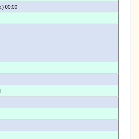
五) 00:00
組
w