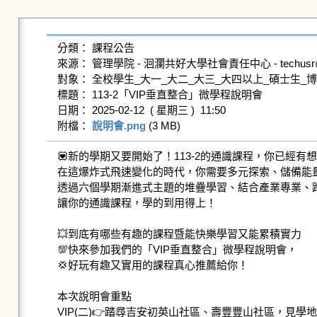
分類： 課程公告

來源： 管理學院 - 洄瀾共好大學社會責任中心 - techusr@gms.n
對象： 全校學生_大一_大二_大三_大四以上_碩士生_博
標題： 113-2「VIP垂直整合」微學程說明會

日期： 2025-02-12  ( 星期三 )  11:50

附檔： 
說明會.png
 (3 MB)   
💟新的學期又要開始了！113-2的通識課程，你已經有想
在這爆炸式飛速變化的時代，你需要多元探索、儲備能量
透過六個學期漸進式主題的堆疊學習、結合產業專業、跨
讓你的通識課程，學的到用得上！

💥到底有哪些有趣的課程暨能快樂學習又能累積實力

💯快來參加我們的「VIP垂直整合」微學程說明會，

💢好玩有趣又實用的課程真心推薦給你！

本次說明會重點

VIP(二)👉踏尋吉安初英山社區、壽豐豐山社區，見學地