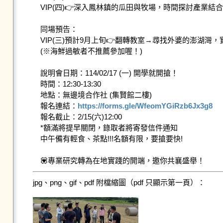
VIP(四)👉深入鳳林鎮的瓜田與牧場，時間探討產業結合
同場預告：

VIP(三)預計9月上旬👉翻轉教室→尋找外婆的澎湖灣
(※海鮮過敏者不推薦參加喔！)

說明會日期：114/02/17 (一) 開學就開搶！

時間：12:30-13:30

地點：無邊境合作社 (集賢館二樓)

報名連結：
https://forms.gle/WfeomYGiRzb6Jx3g8
報名截止：2/15(六)12:00

*額滿將提早關閉，錄取者將寄發信件通知

中午備有輕食、茶點!!!名額有限，要搶要快!

💟專業研究轉為在地實踐的開端，邀你共襄盛舉！
jpg、png、gif、pdf 附檔縮圖（pdf 只顯示第一頁）：