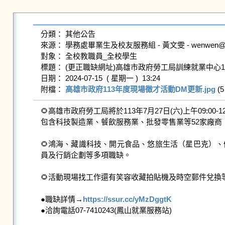
分類： 其他公告

來源： 學務處畢業生及校友服務組 - 黃文雯 - wenwen@gms.n
對象： 全校教職員_全校學生

標題： (更正職缺網址)高雄市政府勞工局訓練就業中心11
日期： 2024-07-15  ( 星期一 )  13:24

附檔： 
高雄市政府113年度現場徵才活動DM更新.jpg
 (5
🌻高雄市政府勞工局將於113年7月27日(六)上午09:0
包含科技製造業、餐飲服務業、批發零售業等52家廠商，超
🌻鴻海、藏識科技、開元食品、悠旅生活（星巴克）、
員及行銷企劃等多項職缺。

🌻活動現場找工作還有笑容收藏拍貼機及時空郵件兌換
●職缺詳情→
https://ssur.cc/yMzDggtK
●洽詢電話07-7410243(鳳山就業服務站)
