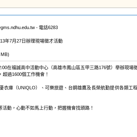
dhu.edu.tw - 電話6283

3年7月27日辦理現場徵才活動

 MB)   
0-12:00在福誠高中活動中心（高雄市鳳山區五甲三路176號）舉辦現場徵
過1600個工作機會！

優衣庫（UNIQLO）、可樂旅遊、台鋼雄鷹及長榮航勤提供各類
等活動，心動不如馬上行動，把握機會找頭路！
