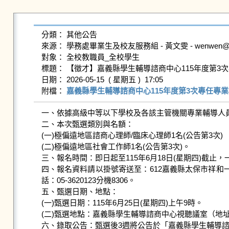
分類： 其他公告

來源： 學務處畢業生及校友服務組 - 黃文雯 - wenwen@gms.n
對象： 全校教職員_全校學生

標題： 【徵才】嘉義縣學生輔導諮商中心115年度第3次專
日期： 2026-05-15  ( 星期五 )  17:05

附檔： 
嘉義縣學生輔導諮商中心115年度第3次專任專業輔
一、依據高級中等以下學校及各該主管機關專業輔導人員
二、本次甄選類別與名額：

(一)極偏遠地區諮商心理師/臨床心理師1名(公告第3次)

(二)極偏遠地區社會工作師1名(公告第3次)。

三、報名時間：即日起至115年6月18日(星期四)截止
四、報名資料請以掛號寄送至：612嘉義縣太保市祥
話：05-3620123分機8306。

五、甄選日期、地點：

(一)甄選日期：115年6月25日(星期四)上午9時。

(二)甄選地點：嘉義縣學生輔導諮商中心視聽議室（地址：6
六、錄取公告：甄選後3週將公告於「嘉義縣學生輔導諮