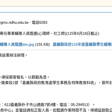
dhu.edu.tw - 電話6283

任專業輔導人員甄選(心理師、社工師)(115年6月18日截止)

導人員甄選dm.jpg
 (191 KB)   
嘉義縣政府115年度嘉義縣學生輔導
設置辦法辦理。

，一律採郵寄報名，以郵戳為憑。

和一路東段1號「嘉義縣政府教育處學生事務及特殊教育科收」，郵件
13嘉義縣朴子市山通路7號4樓、電話：05-294913）。

商中心」並電話通知正取人員，如甄選作業時間不及，得順延錄取公