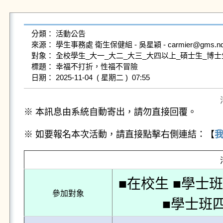
分類： 活動公告

來源： 學生事務處 衛生保健組 - 吳星穎 - carmier@gms.ndhu.e
對象： 全校學生_大一_大二_大三_大四以上_碩士生_博士生
標題： 幸福不打折，性福不冒險

※ 本訊息由系統自動寄出，請勿直接回覆。
※ 如要報名本次活動，請直接點擊右側連結：【
■在校生 ■學士
參加對象
■學士班四