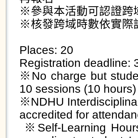
※參與本活動可認證跨
※核發跨域時數依實際課
 󠀠

Places: 20

Registration deadline: 3/
※No charge but student
10 sessions (10 hours)

※NDHU Interdisciplinary
accredited for attendanc
 ※Self-Learning Hours will be faithfully accredited 