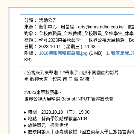
分類： 活動公告

來源： 藝術中心 - 周葦綸 - arts@gms.ndhu.edu.tw - 電話
對象： 全校教職員_全校教師_全校職員_全校學生_休學
標題： 📢⪡ 2023東華秋藝季~ 「世界公視大展精選」Best
日期： 2023-10-11  ( 星期三 )  11:43

附檔： 
1018海報完稿東華場.jpg
 (1 MB)   
1. 我就是我.J
KB)   
#公視來到東華啦！#帶來了四部不同國家的影片

🌟 歡迎大家一起來 週 三 電 影 夜 ！

#2023東華秋藝季~

世界公視大展精選 Best of INPUT 實體放映會

▸ 時間｜2023.10.18 （三） 19:00

▸ 地點｜藝術學院階梯教室A104

▸ 放映單元｜換乘世代

▸ 放映與談人｜孫嘉穗教授（國立東華大學民族語言與傳