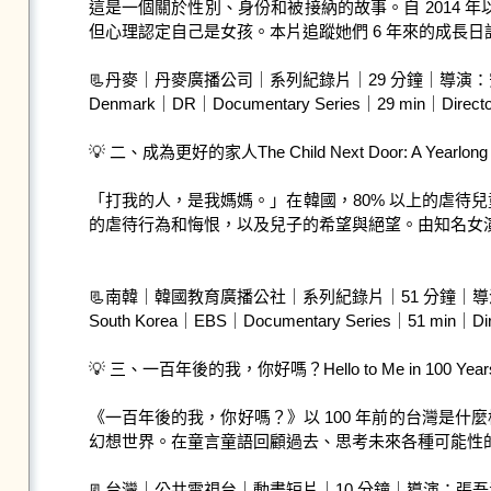
這是一個關於性別、身份和被接納的故事。自 2014 
但心理認定自己是女孩。本片追蹤她們 6 年來的成長
📃丹麥｜丹麥廣播公司｜系列紀錄片｜29 分鐘｜導演：
Denmark｜DR｜Documentary Series｜29 min｜Director: 
💡 二、成為更好的家人The Child Next Door: A Yearlong Record
「打我的人，是我媽媽。」在韓國，80% 以上的虐待
的虐待行為和悔恨，以及兒子的希望與絕望。由知名女
📃南韓｜韓國教育廣播公社｜系列紀錄片｜51 分鐘｜導
South Korea｜EBS｜Documentary Series｜51 min｜Direc
💡 三、一百年後的我，你好嗎？Hello to Me in 100 Years
《一百年後的我，你好嗎？》以 100 年前的台灣是什
幻想世界。在童言童語回顧過去、思考未來各種可能性
📃台灣｜公共電視台｜動畫短片｜10 分鐘｜導演：張吾青