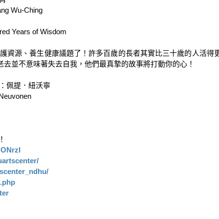
ng Wu-Ching

 Years of Wisdom

療照護資源、養生健康議題了！許多百歲的長者其實比三十歲的人活得
老去並不意味著失去自我，他們最真摯的故事將打動你的心！

：佩提．紐沃寧

Neuvonen



MONrzI
artscenter/
tscenter_ndhu/
x.php
ter