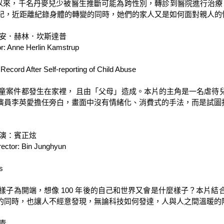
年以來，千名丹麥兒少被醫生推斷可能為跨性別，轉診到醫院進行治療。
日記，近距離紀錄身體的轉變的同時，她們的家人又是如何面對親人的性
安．赫林．坎斯達普

Anne Herlin Kamstrup

 After Self-reporting of Child Abuse

兒童案件都發生在家裡， 且由「父母」造成。本片的主角是一名虐
演員李英愛擔任旁白，畫面中沒有情緒化、消費式的手法，而是試圖找
演：賓正炫

tor: Bin Junghyun



麼樣子為開端，想像 100 年後的自己和世界又會是什麼樣子？本
的同時，也讓人不經意發現，無論科技如何發達，人與人之間溫暖的陪

