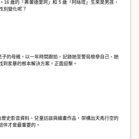
16 歲的「弗蕾德里珂」和 5 歲「阿絲塔」生來是男孩，
別變化呢？

待兒子的母親，以一年時間跟拍，記錄她至警局檢舉自己、她
到家暴的根本解決方案，正面迎擊。

片結合歷史影音資料、兒童訪談與繪畫作品，架構出天馬行空的
伴才是最重要的。
