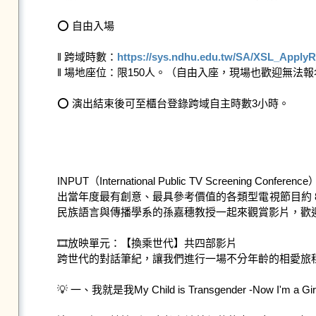
⭕ 自由入場

‖ 跨域時數：
https://sys.ndhu.edu.tw/SA/XSL_Appl
‖ 場地座位：限150人。（自由入座，現場也歡迎無法
⭕ 演出結束後可至櫃台登錄跨域自主時數3小時。

INPUT（International Public TV Scr
出當年度最有創意、最具參考價值的各類型電視節目約 
民族語言與傳播學系的孫嘉穗教授一起來觀賞影片，歡迎
🎞放映單元：【換乘世代】共四部影片

跨世代的對話筆紀，讓我們進行一場不分年齡的相愛旅程
💡 一、我就是我My Child is Transgender -Now I'm a Girl