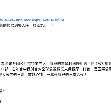
yRWD/ActAnnounce.aspx?ActID=18524
報名的觀眾到場入座，額滿為止。）

eening Conference）為全球各國公共電視業界人士參與的非營利國際組織
80 部，在年會中讓與會的全球公視從業人員觀摩、討論，是國際
大家在週三晚上放鬆心情，一起來參與週三電影夜！

。


