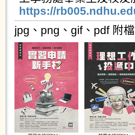
https://rb005.ndhu.e
jpg、png、gif、pdf