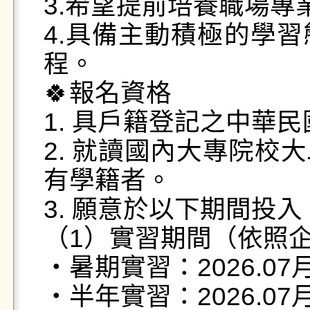
3.希望提前培養職場專
4.具備主動積極的學
程。

🍀報名資格

1. 具戶籍登記之中華民
2. 就讀國內大專院校
有學籍者。

3. 願意於以下期間投入
（1）實習期間（依照企
・暑期實習：2026.07月
・半年實習：2026.07月