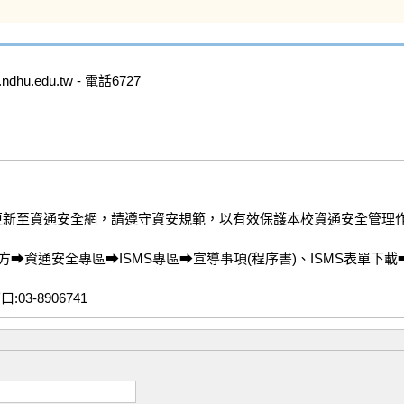
.edu.tw - 電話6727

更新至資通安全網，請遵守資安規範，以有效保護本校資通安全管理作
資通安全專區⮕ISMS專區⮕宣導事項(程序書)、ISMS表單下載⮕