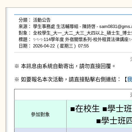
分類： 活動公告

來源： 學生事務處 生活輔導組 - 陳詩啓 - sam0831@gms.ndhu.
對象： 全校學生_大一_大二_大三_大四以上_碩士生_博士生
標題： ✨✨✨114學年度 外宿關懷系列-校外租賃法律講座✨✨
※ 本訊息由系統自動寄出，請勿直接回覆。
※ 如要報名本次活動，請直接點擊右側連結：【
■在校生 ■學士
參加對象
■學士班四