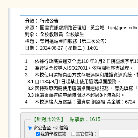
分類： 行政公告

來源： 圖書資訊處網路管理組 - 黃金城 - hjc@gms.ndhu.ed
對象： 全校教職員_全校學生

標題： 禁用遠端桌面服務【第二次公告】

1	依據行政院資通安全處110 年3 月2 日院臺護字第1100165761號函相關規定辦理。

2	為遵循全校導入ISO27001，依相關程序書辦理。

3	本校使用遠端桌面方式存取連線和維護資通系統，採「原則禁止、例外允許」方式辦理：

  3.1	自113年9月1日起禁止使用遠端桌面服務。

  3.2	因特殊原因需使用遠端桌面連線服務， 應先填寫「NDHU-I-C-04-01 網路服務連線申請單」，經單位審核同意後辦理。

  3.3	遠端桌面連線申請時間以不超過8小時為限。

4	本校連絡人及電話：圖資處 網路組 黃金城：6724
【針對此公告】 點擊數：1615
寄公告至下列信箱
我的學校信箱
其它信箱：