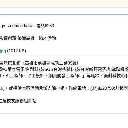
dhu.edu.tw - 電話6283

續創薪 優職高雄」徵才活動

pg
 (1012 KB)   
0在高雄展覽館北館（高雄市前鎮區成功二路39號）

密/華泰電子/台郡科技/SGS台灣檢驗科技/台灣新鈳電子/加雲聯網/
員、AI工程師、平面設計、網頁開發工程師.. 」等職缺，面對科技
X6
)，或逕洽本案活動承辦人陳小姐，聯絡電話：(07)8220790(前鎮就