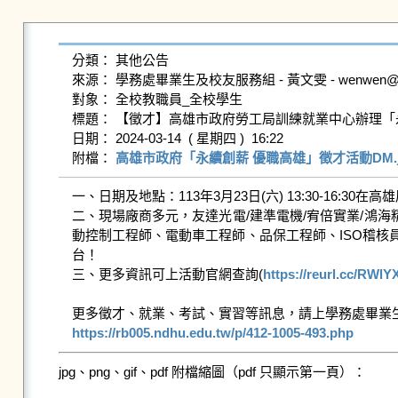
分類： 其他公告

來源： 學務處畢業生及校友服務組 - 黃文雯 - wenwen@gms.n
對象： 全校教職員_全校學生

標題： 【徵才】高雄市政府勞工局訓練就業中心辦理「永
日期： 2024-03-14  ( 星期四 )  16:22

附檔： 
高雄市政府「永續創薪 優職高雄」徵才活動DM.j
一、日期及地點：113年3月23日(六) 13:30-16:3
二、現場廠商多元，友達光電/建準電機/宥倍實業/鴻海精
動控制工程師、電動車工程師、品保工程師、ISO稽核
台！

三、更多資訊可上活動官網查詢(
https://reurl.cc/RWlY
https://rb005.ndhu.edu.tw/p/412-1005-493.php
jpg、png、gif、pdf 附檔縮圖（pdf 只顯示第一頁）：