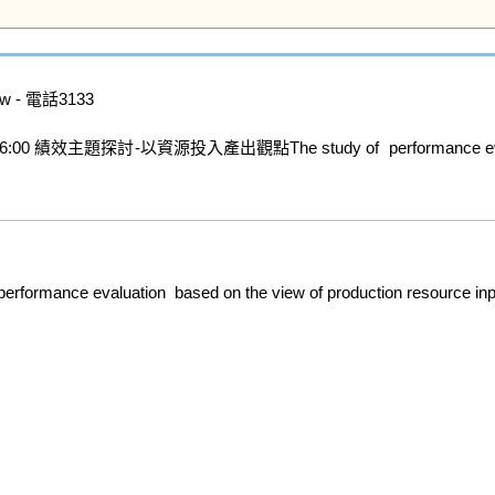
 - 電話3133

討-以資源投入產出觀點The study of  performance evaluation  base
valuation  based on the view of production resource input