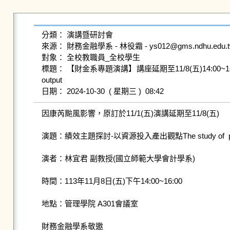
分類： 演講暨研討會

來源： 財務金融學系 - 林役霜 - ys012@gms.ndhu.edu.tw
對象： 全校教職員_全校學生

標題： 【財金系專題演講】講座延期至11/8(五)14:00~16:00 績效主題探
output

因康芮颱風影響，原訂於11/1(五)演講延期至11/8(五)

演題：績效主題探討-以資源投入產出觀點The study of  performance e
演者：林宜君 副教授(國立師範大學會計學系)

時間：113年11月8日(五)下午14:00~16:00

地點：管理學院 A301會議室

財務金融學系敬邀
