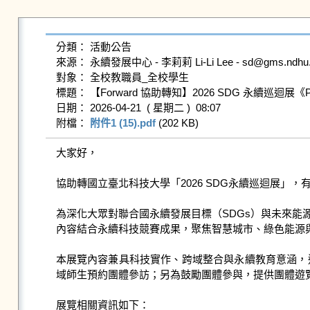
分類： 活動公告

來源： 永續發展中心 - 李莉莉 Li-Li Lee - sd@gms.ndhu.ed
對象： 全校教職員_全校學生

標題： 【Forward 協助轉知】2026 SDG 永續巡迴展《
日期： 2026-04-21  ( 星期二 )  08:07

附檔： 
附件1 (15).pdf
 (202 KB)   
大家好，

協助轉國立臺北科技大學「2026 SDG永續巡迴展」，
為深化大眾對聯合國永續發展目標（SDGs）與未來能源
內容結合永續科技競賽成果，聚焦智慧城市、綠色能源
本展覽內容兼具科技實作、跨域整合與永續教育意涵，
域師生預約團體參訪；另為鼓勵團體參與，提供團體遊覽
​​​展覽相關資訊如下：
