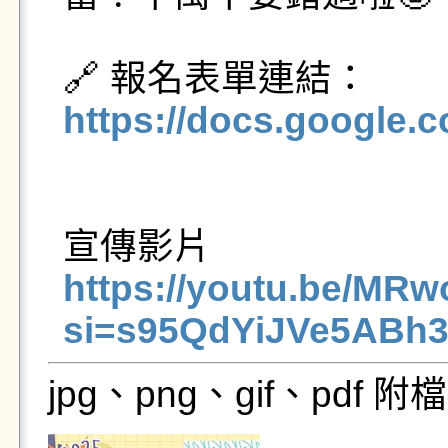
https://docs.goog
https://youtu.be/MR
si=s95QdYiJVe5ABh
jpg、png、gif、pdf