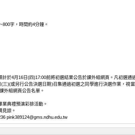
800字，時間約4分鐘。

4月16日(四)17:00前將初選結果公告於課外組網頁。凡初選通
日(三)(或另行公告決選日期)召集通過初選之同學進行決選作業，視
課外組網頁公告名單。

業典禮預演彩排活動。

見諒。

k389124@gms.ndhu.edu.tw