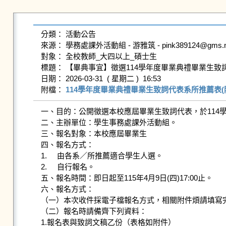
分類： 活動公告

來源： 學務處課外活動組 - 游雅筑 - pink389124@gms.ndhu
對象： 全校教師_大四以上_碩士生

標題： 【畢典事宜】徵選114學年度畢業典禮畢業生致詞
日期： 2026-03-31  ( 星期二 )  16:53

附檔： 
114學年度畢業典禮畢業生致詞代表系所推薦表(附件
一、目的：公開徵選本校應屆畢業生致詞代表，於114學
二、主辦單位：學生事務處課外活動組。

三、報名對象：本校應屆畢業生

四、報名方式：

1.	由各系／所推薦適合學生人選。

2.	自行報名。

五、報名時間：即日起至115年4月9日(四)17:00止。

六、報名方式：

（一）本次收件採電子檔報名方式，相關附件煩請填寫完
（二）報名時請備齊下列資料：

1.報名表與致詞文稿乙份（表格如附件）
