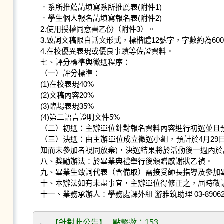
．系所推薦請填寫系所推薦表(附件1)

．學生個人報名請填寫報名表(附件2)

2.使用授權同意書乙份（附件3）。

3.致詞文稿限白話文形式，標楷體12號字，字數約為600~
4.在校優異表現或優良事蹟等佐證資料。

七、評分標準與徵選程序：

（一）評分標準：

(1)在校表現40%

(2)文稿內容20%

(3)臨場表現35%

(4)第二語言證明文件5%

（二）初選：主辦單位針對報名資料內容進行初選並且預計於
（三）決選：由主辦單位成立徵選小組，預計於4月29
知而未參加者視同放棄)，決選結果將於活動後一週內於
八、獎勵辦法：於畢業典禮舉行後頒贈感謝狀乙禎。

九、畢業生致詞代表（含備取）需接受師長指導及參加畢
十、本辦法如有未盡事宜，主辦單位得修正之，屆時敬請
十一、業務承辦人：學務處課外組 游雅筑助理 03-8906236 pin
【針對此公告】 點擊數：153