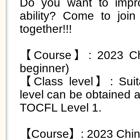
Do you want to impr
ability? Come to join
together!!!

【Course】: 2023 Chin
beginner)

【Class level】: Suita
level can be obtained a
TOCFL Level 1.

【Course】: 2023 Chines