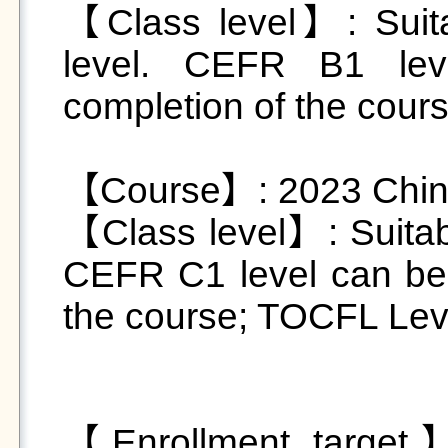
【Class level】: Suitab
level. CEFR B1 leve
completion of the cour
【Course】: 2023 Chines
【Class level】: Suitable
CEFR C1 level can be o
the course; TOCFL Leve
【Enrollment target】