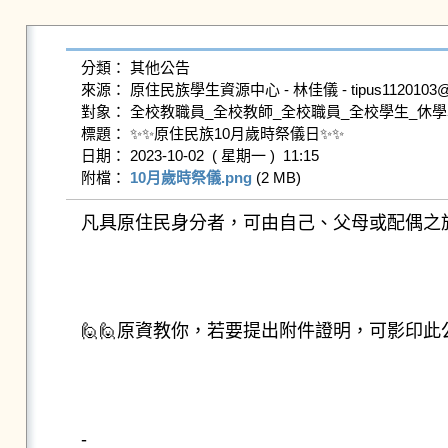
分類： 其他公告

來源： 原住民族學生資源中心 - 林佳儀 - tipus1120103@gms.
對象： 全校教職員_全校教師_全校職員_全校學生_休學
標題： ✨️✨️原住民族10月歲時祭儀日✨️✨️

日期： 2023-10-02  ( 星期一 )  11:15

附檔： 
10月歲時祭儀.png
 (2 MB)   
凡具原住民身分者，可由自己、父母或配偶之族
🙋🙋原資教你，若要提出附件證明，可影印此
-