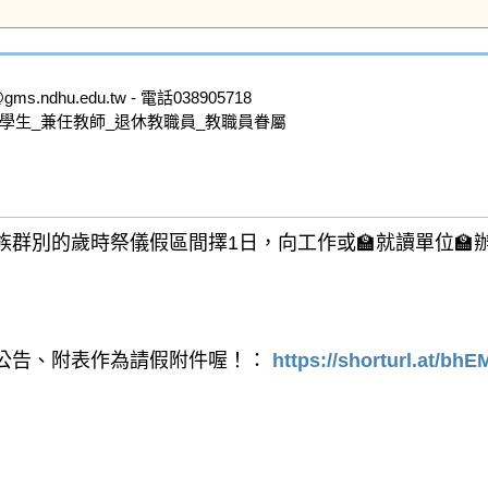
ndhu.edu.tw - 電話038905718

學生_兼任教師_退休教職員_教職員眷屬

群別的歲時祭儀假區間擇1日，向工作或🏫就讀單位🏫
公告、附表作為請假附件喔！： 
https://shorturl.at/bhE