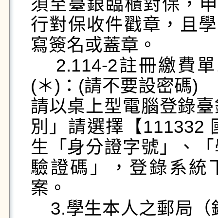
須至臺銀臨櫃對保，申
行對保收件戳章，且學
寫簽名或蓋章。

    2.114-2註冊繳費單1張(A4格式)檔案(完整內容) 
(＊)：(請不要設密碼)

請以桌上型電腦登錄臺
別」請選擇【11133
生「身分證字號」、「
驗證碼」，登錄系統下
案。

    3.學生本人之郵局（銀行）臺幣存摺封面檔案(完整