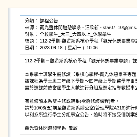
分類： 課程公告

來源： 觀光暨休閒遊憩學系 - 汪欣新 - star07_10@gms.ndhu
對象： 全校學生_大三_大四以上_休學學生

標題： 112-2學期-觀遊系系核心學程「觀光休憩畢業專
112-2學期－觀遊系系核心學程「觀光休憩畢業專題」課
本系學士班學生需修讀【系核心學程-觀光休憩畢業專題
該課程為學士班三年級下學期～四年級上學期整學年畢業
需於選課前依當屆學生人數進行分組及選定指導教授事宜
有意修讀本系雙主修或輔系(欲選修該課程)者，

請於10/06(五)前至觀遊系系辦公室(管理學院A316)進
以利系所進行學生分組事宜公告，逾時將不接受個別案例
觀光暨休閒遊憩學系  敬啟