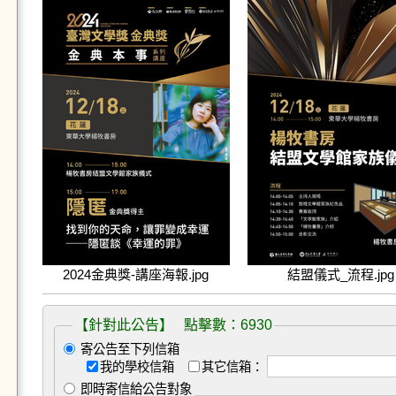
2024金典獎-講座海報.jpg
結盟儀式_流程.jpg
【針對此公告】 點擊數：6930
寄公告至下列信箱
我的學校信箱
其它信箱：
即時寄信給公告對象