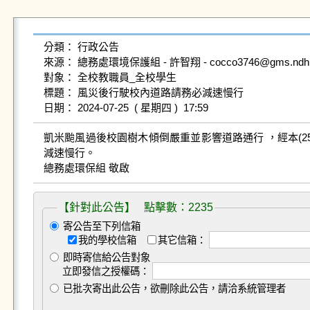
分類： 行政公告

來源： 總務處環境保護組 - 許智翔 - cocco3746@gms.ndhu.ed
對象： 全校教職員_全校學生

標題： 風災後行駛校內道路請務必減速慢行

凱米颱風過後校園樹木傾倒嚴重並影響道路通行 ，經本(2
減速慢行。

總務處環保組 敬啟
【針對此公告】 點擊數：2235
寄公告至下列信箱
我的學校信箱
其它信箱：
即時寄信給公告對象
立即發信之授權碼：
已批次寄出此公告，欲刪除此公告，請洽系統管理者