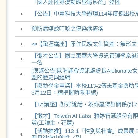
「國人赴陸港澳動態登錄系統」登陸
【公告】中臺科技大學辦理114年度傑出校
4.
預防病媒蚊叮咬之傳染病瘧疾
4.
📣【職涯講座】原住民族文化資產：無形文
4.
【徵才公告】國立東華大學資訊管理學系誠
4.
一名
[演講公告]歐洲議會資訊處處長Aleliunai
4.
盟的歷史與組織
【獎助學金申請】本校113-2傳志基金獎助學
4.
3月12日，請把握時限申請)
【TA講座】好好說話，為你贏得好關係(計2
4.
【徵才】Taiwan AI Labs_雅婷智慧股
4.
員(工讀生，花蓮)
【活動推推】113-1「性別與社會」成果
4.