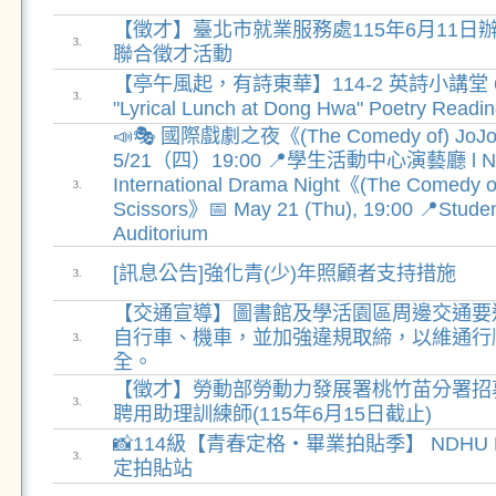
【徵才】臺北市就業服務處115年6月11日
3.
聯合徵才活動
【亭午風起，有詩東華】114-2 英詩小講堂 6
3.
"Lyrical Lunch at Dong Hwa" Poetry Readi
📣🎭 國際戲劇之夜《(The Comedy of) JoJo 
5/21（四）19:00 📍學生活動中心演藝廳 l 
International Drama Night《(The Comedy o
3.
Scissors》📅 May 21 (Thu), 19:00 📍Student
Auditorium
[訊息公告]強化青(少)年照顧者支持措施
3.
【交通宣導】圖書館及學活園區周邊交通要
自行車、機車，並加強違規取締，以維通行
3.
全。
【徵才】勞動部勞動力發展署桃竹苗分署招
3.
聘用助理訓練師(115年6月15日截止)
📸114級【青春定格・畢業拍貼季】 NDHU M
3.
定拍貼站