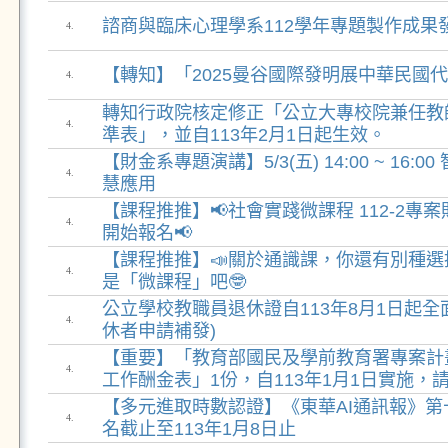
諮商與臨床心理學系112學年專題製作成果發
4.
【轉知】「2025曼谷國際發明展中華民國
4.
轉知行政院核定修正「公立大專校院兼任教
4.
準表」，並自113年2月1日起生效。
【財金系專題演講】5/3(五) 14:00 ~ 16:
4.
慧應用
【課程推推】📢社會實踐微課程 112-2專
4.
開始報名📢
【課程推推】📣關於通識課，你還有別種
4.
是「微課程」吧🤓
公立學校教職員退休證自113年8月1日起全
4.
休者申請補發)
【重要】「教育部國民及學前教育署專案計
4.
工作酬金表」1份，自113年1月1日實施，
【多元進取時數認證】《東華AI通訊報》第
4.
名截止至113年1月8日止