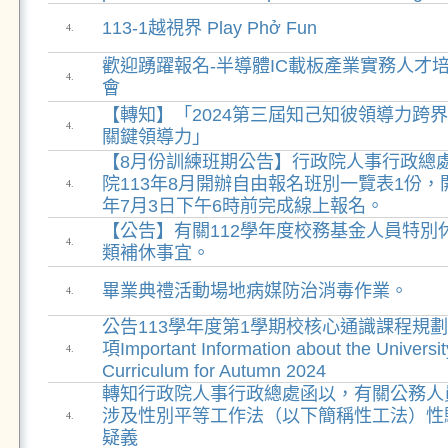
113-1越視界 Play Phở Fun
4.
歡迎踴躍報名-半導體IC載板產業實務人才
4.
會
【轉知】「2024第三屆知己知彼領導力跨
4.
關鍵領導力」
【8月份訓練班期公告】行政院人事行政總
院113年8月開辦自由報名班別一覽表1份
4.
年7月3日下午6時前完成線上報名。
【公告】有關112學年度校務基金人員特別休
4.
類補休事宜。
畢業典禮活動場地病媒防治消毒作業。
4.
公告113學年度第1學期校核心通識課程規
項Important Information about the Universi
4.
Curriculum for Autumn 2024
轉知行政院人事行政總處函以，有關公務人
涉及性別平等工作法（以下簡稱性工法）性
4.
疑義