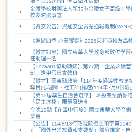
場‧台北起飛」聯合徵才活動
金陵學校財團法人新北市金陵女子高級中學
4.
校友遴選事宜
【資安公告】資通安全弱點通報機制(VANS
4.
《遨遊四季 心靈饗宴》2025茱莉亞校友高
4.
【徵才訊息】國立東華大學教育部數位學習
4.
任助理一名
【Forward 協助轉知】第77期「企業永續
4.
班」逢甲假日實體班
【徵才】臺東縣政府「114年度過渡性教育
4.
導員(心理師、社工師)甄選(114年7月9日截
【第15屆學生自治會選舉】 🎉投完票請你
4.
「民主冰棒」限量發送🍦
今晚19點【在聲中行旅】國立東華大學音
4.
樂會
【公告】114/5/13行政院院授主預字第1140
正「國外出差旅費報支要點」部分規定，自1
4.