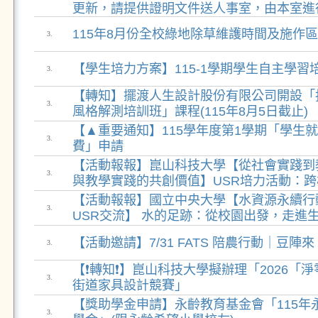
更新，請提供證明文件送人事室，由本室進
115年8月份全校綠地除草維護時間及施作
3.
【學生培力方案】115-1學期學生自主學
3.
【轉知】擺渡人生設計股份有限公司開設「
3.
風格解測培訓班」課程(115年8月5日截止)
【▲重要通知】115學年度第1學期「學生
3.
費」申請
【活動報報】崑山科技大學【從社會實踐到
3.
與教學實踐的共創價值】USR培力活動：跨校
【活動報報】國立中央大學【水資源永續行
3.
USR交流】 水的足跡：從校園出發，走進
【活動邀請】7/31 FATS 陪農行動｜豆陣來
3.
【❗轉知❗】崑山科技大學擬辦理「2026「淨
3.
街道家具設計競賽」
【獎助學金申請】永齡教育基金會「115年
3.