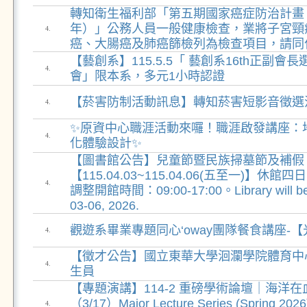
轉知衛生福利部「第五期國家癌症防治計畫（202
年）」公務人員一般健康檢查，業將子宮頸
4.
癌、大腸癌及肺癌篩檢列為檢查項目，請同
【藝創系】115.5.5「 藝創系16th正副會長
4.
會」限本系，多元1小時認證
【菸害防制活動訊息】轉知菸害短影音徵選
4.
✨原資中心職涯活動來囉！職涯啟發講座：
4.
化體驗設計✨
【圖書館公告】兒童節暨民族掃墓節及補假
【115.04.03~115.04.06(五至一)】休館四日。
4.
調整開館時間：09:00-17:00。Library will be C
03-06, 2026.
觀遊系畢業專題同心‘oway團隊餐食講座-
4.
【徵才公告】國立東華大學洄瀾學院體育中
4.
生員
【專題演講】114-2 重磅學術論壇｜海洋
（3/17）Major Lecture Series (Spring 2026
4.