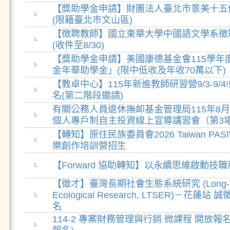
【獎助學金申請】財團法人臺北市景美十五
5.
(限籍臺北市文山區)
【徴聘教師】國立東華大學中國語文學系徴
5.
(收件至8/30)
【獎助學金申請】美國康德基金會115學年
5.
金年華助學金」(限中低收及年收70萬以下)
【教卓中心】115年新進教師研習營9/3-9/4
5.
名(第二階段邀請)
有關公務人員退休撫卹基金管理局115年8月
5.
個人專戶制自主投資線上宣導講習會（第3
【轉知】原住民族委員會2026 Taiwan PASIWAL
5.
樂創作培訓營招生
【Forward 協助轉知】以永續思維啟動技
5.
【徵才】臺灣長期社會生態系統研究 (Long-Term
Ecological Research, LTSER)－花
5.
名
114-2 專案財務管理與行銷 微課程 開放報名
5.