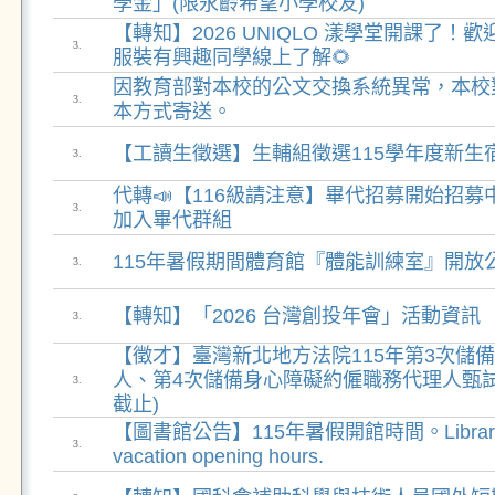
學金」(限永齡希望小學校友)
【轉知】2026 UNIQLO 漾學堂開課了！
3.
服裝有興趣同學線上了解🌻
因教育部對本校的公文交換系統異常，本校
3.
本方式寄送。
【工讀生徵選】生輔組徵選115學年度新生
3.
代轉📣【116級請注意】畢代招募開始招
3.
加入畢代群組
115年暑假期間體育館『體能訓練室』開放
3.
【轉知】「2026 台灣創投年會」活動資訊
3.
【徵才】臺灣新北地方法院115年第3次儲
人、第4次儲備身心障礙約僱職務代理人甄試(
3.
截止)
【圖書館公告】115年暑假開館時間。Library 
3.
vacation opening hours.