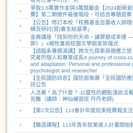
看見社會中的性／別
爭取3.5萬實作金與3萬獎勵金【2024創新
4.
賽】第二期徵件最後階段，可結合專題提案
【公告】修訂本校「校務基金自籌收入辦理
4.
練及研討(習)會支給基準」
金典講座「找到你的天命，讓罪變成幸運 ─
4.
罪》」x楊牧書房結盟文學館家族儀式
【諮臨系專題演講】跨文化探索與適應之旅
究者的個人和專業成長A journey of cross-cultur
4.
and adaptation: Personal and professional 
psychologist and researcher
【全民國防訊息】國防部推廣「全民國防應
4.
訊公告
人活著！為了什麼？-以靈性的觀點淺談活
4.
苦難（講師：神仙補習班 丹丹老師)
【第2次公告】113會計年度結束經費報支
4.
【職涯課程】113年青年就業達人計畫開始
4.