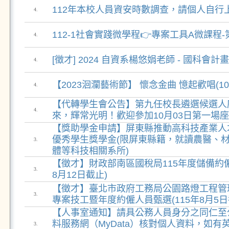
112年本校人員資安時數調查，請個人自行
4.
112-1社會實踐微學程👉專案工具A微課程-
4.
[徵才] 2024 自資系楊悠娟老師 - 國科會計
4.
【2023洄瀾藝術節】 懷念金曲 憶起歡唱(10/
4.
【代轉學生會公告】第九任校長遴選候選人座
4.
來，輝常光明！歡迎參加10月03日第一場
【獎助學金申請】屏東縣推動高科技產業人才
優秀學生獎學金(限屏東縣籍，就讀農醫、
3.
體等科技相關系所)
【徵才】財政部南區國稅局115年度儲備約僱
3.
8月12日截止)
【徵才】臺北市政府工務局公園路燈工程管理
3.
專案技工暨年度約僱人員甄選(115年8月5日
【人事室通知】請具公務人員身分之同仁至
料服務網（MyData）核對個人資料，如有
3.