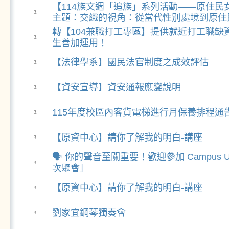
【114族文週「追族」系列活動——原住民
3.
主題：交織的視角：從當代性別處境到原住
轉【104兼職打工專區】提供就近打工職缺
3.
生善加運用！
【法律學系】國民法官制度之成效評估
3.
【資安宣導】資安通報應變說明
3.
115年度校區內客貨電梯進行月保養排程通告 (
3.
【原資中心】請你了解我的明白-講座
3.
🗣️ 你的聲音至關重要！歡迎參加 Campus Unfi
3.
次聚會］
【原資中心】請你了解我的明白-講座
3.
劉家宜鋼琴獨奏會
3.