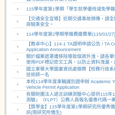
115學年度第1學期「學生就學優待減免學
6.
【交通安全宣導】近期交通事故頻傳，請全
6.
與騎乘安全。
114學年度第2學期學雜費繳費單(115/01/2
6.
【教卓中心】114-1 TA證明申請公告 / TA Certi
6.
Application Announcement
關於檔案遮罩遭移除導致個資外洩，請各單
6.
使用PDF標記密文工具，以防止資料洩漏，
國立東華大學圖書資訊處徵聘【校務行政系
6.
技術師一名
本校114學年度車輛識別證申辦 Academic Yea
6.
Vehicle Permit Application
有關財團法人語言訓練測驗中心提供115年
5.
測驗」（FLPT）公務人員報名優惠代碼一
【獎學金】115學年度第1學期研究所優秀
5.
訊(限研究所僑生)