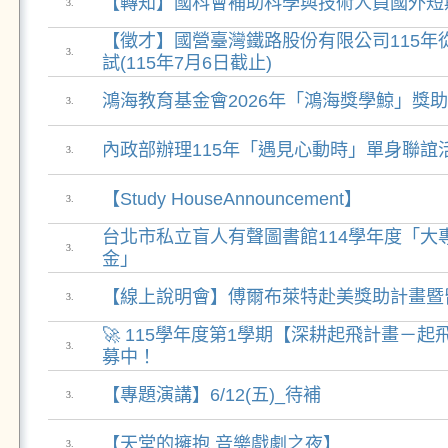
【轉知】國科會補助科學與技術人員國外短
3.
【徵才】國營臺灣鐵路股份有限公司115年
3.
試(115年7月6日截止)
鴻海教育基金會2026年「鴻海獎學鯨」獎
3.
內政部辦理115年「遇見心動時」單身聯誼
3.
【Study HouseAnnouncement】
3.
台北市私立盲人有聲圖書館114學年度「大
3.
金」
【線上說明會】傅爾布萊特赴美獎助計畫暨
3.
🚀 115學年度第1學期【深耕起飛計畫－
3.
募中！
【專題演講】6/12(五)_待補
3.
【天堂的擁抱 音樂戲劇之夜】
3.