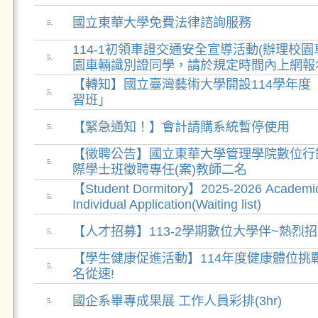
國立東華大學免費法律諮詢服務
5.
114-1初領車證交通安全宣導活動(辦理校
5.
園車輛識別證同學，請於規定時間內上網報
【轉知】國立臺灣藝術大學開設114學年度
5.
習班」
【緊急通知！】會計請購系統暫停使用
5.
【徵聘公告】國立東華大學管理學院數位行
5.
際學士班徵聘專任(案)教師二名
【Student Dormitory】2025-2026 Academic
5.
Individual Application(Waiting list)
【人才招募】113-2學期數位大學伴~熱烈招募
5.
【學生健康促進活動】114年度健康體位挑
5.
名從速!
國企系畢專成果展 工作人員彩排(3hr)
5.