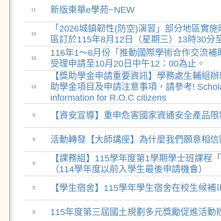
新版東華e學苑~NEW
11.
「2026城鎮韌性(防空)演習」部分地區實
10.
區訂於115年8月12日（星期三）13時30分
116年1～6月份「推動國際學術合作交流
10.
受理申請至10月20日中午12：00為止。
【獎助學金申請重要資訊】學務處生輔組辦
助學金項目及申請注意事項，請參考! Scholarship
10.
information for R.O.C citizens
【資安宣導】重申危害國家資通安全產品限
9.
活動轉發【大師講座】為什麼我們願意相信
9.
【課務組】115學年度第1學期學士班課程
9.
（114學年度以前入學生最後申請機會）
【學生宿舍】115學年學生宿舍在校生候補
9.
115年度第三屆國土規劃多元獎勵促進活動
8.