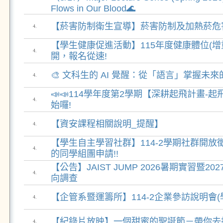
Flows in Our Blood🌊
【菸害防制衛生宣導】菸害防制及加熱菸危
4.
【學生健康促進活動】115年度健康體位(增
4.
開，報名從速!
🎨 文科生的 AI 覺醒：從「語言」掌握未
4.
📣📣114學年度第2學期【深耕起飛計畫-
4.
始囉!
【資安課程相關說明_提醒】
4.
【學生自主學習社群】114-2學期社群開
4.
的同學組團申請!!
【公告】JAIST JUMP 2026暑期實習暨2
4.
向調查
【企管系暨運籌所】114-2企業參訪說明會(
4.
【紀錄片放映】一個甜蜜的聖誕節－帶你去
4.