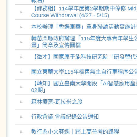
報名)
【課務組】114學年度第2學期期中停修 Mid-se
5.
Course Withdrawal (4/27 - 5/15)
本校辦理「香遇東華」單身聯誼活動實施計
5.
轉苗栗縣政府辦理「115年度大專青年學生
5.
畫」簡章及宣傳圖檔
【徵才】國家原子能科技研究院「研發替代
5.
國立東華大學115年標售無主自行車程序公
5.
【轉知】國立臺南大學開設「AI智慧應用產
5.
02期」
森林療育-瓦拉米之旅
5.
行政會議 會議紀錄公告通知
5.
教行系小文藝週｜踏上高普考的路程
5.