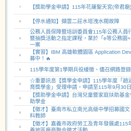
【獎助學金申請】115年花蓮聖天宮(帝君廟
7.
【停水通知】擷雲二莊水塔洩水閥故障
6.
公務人員保障暨培訓委員會115年公務人員
暨抽獎活動之指定課程，業於「e等公務園
6.
一案
【實習】IBM 高雄軟體園區 Application Develo
6.
募中！🔥
115學年度第1學期兵役緩徵、儘召網路登
6.
☆重要訊息【獎學金申請】115學年度「趙
6.
育獎學金」受理申請，申請至115年9月30
【獎助學金申請】台灣兒童暨家庭扶助基金會
6.
助學金
【徵才】臺南市私立南光高級中學招募國文
6.
科教師
【徵才】嘉義市政府勞工及青年發展處115年
6.
義地區廠商聯合徵才活動