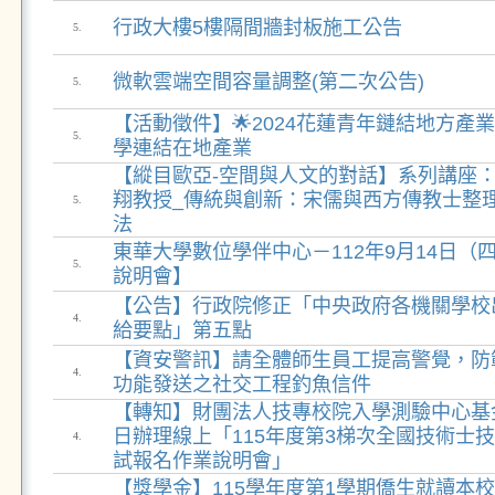
行政大樓5樓隔間牆封板施工公告
5.
微軟雲端空間容量調整(第二次公告)
5.
【活動徵件】🌟2024花蓮青年鏈結地方產
5.
學連結在地產業
【縱目歐亞-空間與人文的對話】系列講座：3
翔教授_傳統與創新：宋儒與西方傳教士整
5.
法
東華大學數位學伴中心－112年9月14日（
5.
說明會】
【公告】行政院修正「中央政府各機關學校
4.
給要點」第五點
【資安警訊】請全體師生員工提高警覺，防
4.
功能發送之社交工程釣魚信件
【轉知】財團法人技專校院入學測驗中心基金會
日辦理線上「115年度第3梯次全國技術士技
4.
試報名作業說明會」
【獎學金】115學年度第1學期僑生就讀本