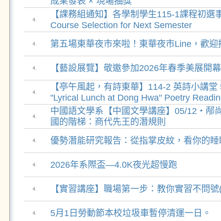
成果發表 × 現場抽獎
【課務組通知】各學制學生115-1課程初選事宜 Pr
4.
Course Selection for Next Semester
第五場東華夜市來啦！東華夜市Line，歡
4.
【藝設展覽】敬邀參加2026年春季美展開
4.
【亭午風起，有詩東華】114-2 英詩小講堂 5
4.
"Lyrical Lunch at Dong Hwa" Poetry Readi
中國語文學系【中國文學講座】05/12‧邴
4.
國的階梯：商代先王的潛規則
優勢潛能研究報告：從指掌皮紋，看你的睡
4.
2026年系際盃—4.0K夜光超慢跑
4.
【實習講座】職場第一步：教你實習不問號(
4.
5月1日勞動節本校垃圾車暫停清運一日。
4.