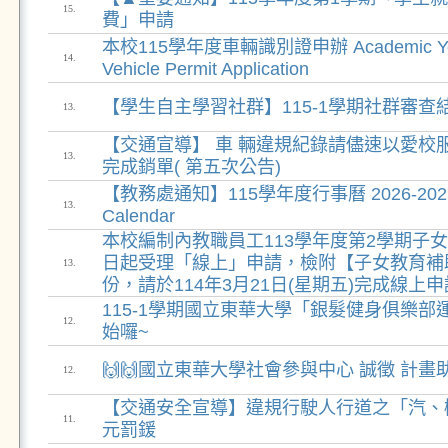
15.
費」申請
本校115學年度車輛識別證申辦 Academic Yea
14.
Vehicle Permit Application
【學生自主學習社群】115-1學期社群審查
13.
【交通宣導】 車 輛違規紀錄請儘速以愛校
13.
完成銷單( 第五次公告)
【教務處通知】115學年度行事曆 2026-2027 
13.
Calendar
本校編制內教職員工113學年度第2學期子
日起受理「線上」申請，檢附【子女教育補
13.
份，請於114年3月21日(星期五)完成線上
115-1學期國立東華大學「銀髮健身俱樂
12.
始囉~
🙌🙌國立東華大學社會參與中心 誠徵 計畫
12.
【交通安全宣導】違規行駛人行道之「汽、機
11.
元罰鍰