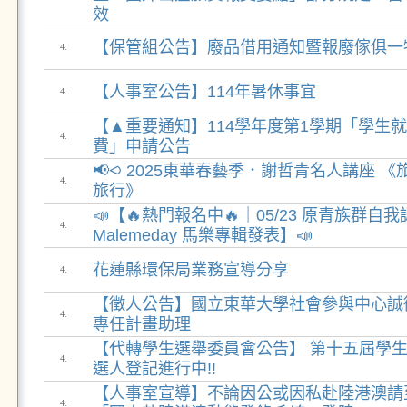
效
【保管組公告】廢品借用通知暨報廢傢俱一
4.
【人事室公告】114年暑休事宜
4.
【▲重要通知】114學年度第1學期「學生
4.
費」申請公告
📢⪦ 2025東華春藝季．謝哲青名人講座 
4.
旅行》
📣【🔥熱門報名中🔥｜05/23 原青族群自
4.
Malemeday 馬樂專輯發表】📣
花蓮縣環保局業務宣導分享
4.
【徵人公告】國立東華大學社會參與中心誠
4.
專任計畫助理
【代轉學生選舉委員會公告】 第十五屆學
4.
選人登記進行中!!
【人事室宣導】不論因公或因私赴陸港澳請
4.