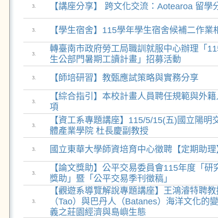
【講座分享】 跨文化交流：Aotearoa 留學
3.
【學生宿舍】115學年學生宿舍候補二作業
3.
轉臺南市政府勞工局職訓就服中心辦理「11
3.
生公部門暑期工讀計畫」招募活動
【師培研習】教甄應試策略與實務分享
3.
【綜合指引】本校計畫人員聘任規範與外籍
3.
項
【資工系專題講座】115/5/15(五)國立陽
3.
體產業學院 杜長慶副教授
國立東華大學師資培育中心徵聘【定期助理
3.
【論文獎助】公平交易委員會115年度「研
3.
獎助」暨「公平交易季刊徵稿」
【觀遊系導覽解說專題講座】王鴻濬特聘教
（Tao）與巴丹人（Batanes）海洋文化的
3.
義之莊園經濟與島嶼生態