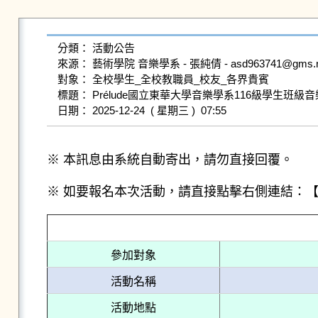
分類： 活動公告

來源： 藝術學院 音樂學系 - 張純倩 - asd963741@gms.ndhu.
對象： 全校學生_全校教職員_校友_各界貴賓

標題： Prélude國立東華大學音樂學系116級學生班級音
※ 本訊息由系統自動寄出，請勿直接回覆。
※ 如要報名本次活動，請直接點擊右側連結：
參加對象
活動名稱
活動地點