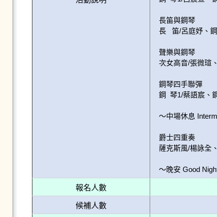
長笛與鋼琴

長   笛/呂庭妤、鋼 
聲樂與鋼琴

次女高音/張微瑄、鋼
鋼琴四手聯彈

鋼  琴1/蔡語宸、鋼
～中場休息 Intermi
爵士四重奏

薩克斯風/楊詠全、
～晚安 Good Nigh
報名人數
候補人數