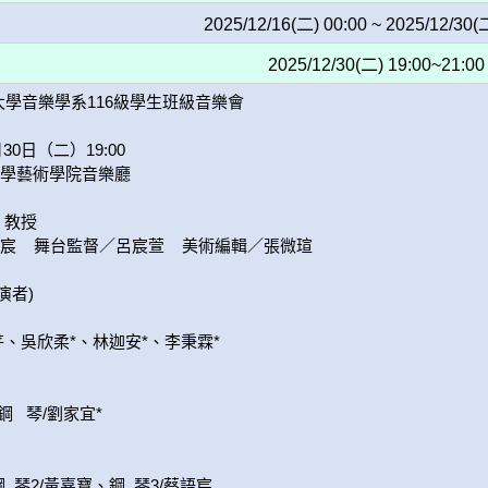
2025/12/16(二) 00:00 ~ 2025/12/30(
2025/12/30(二) 19:00~21:00
華大學音樂學系116級學生班級音樂會

30日（二）19:00

學藝術學院音樂廳

教授

   舞台監督／呂宸萱    美術編輯／張微瑄

者)

、吳欣柔*、林迦安*、李秉霖* 

   琴/劉家宜*

  琴2/黃嘉寶、鋼  琴3/蔡語宸
