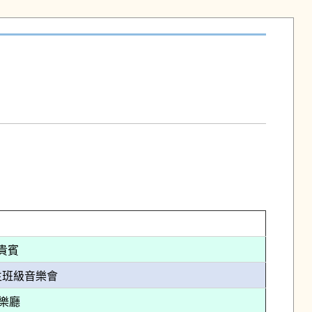
界貴賓
學生班級音樂會
音樂廳