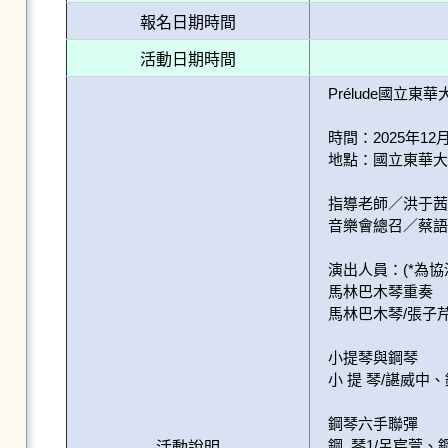
報名日期時間
活動日期時間
Prélude國立東
時間：2025年12月
地點：國立東華大
指導老師／洪于茜 
音樂會總召／蔡語宸 
演出人員：(*為協演
馬林巴木琴重奏

馬林巴木琴/張子芹
小提琴與鋼琴

小 提 琴/諶威中、鋼
鋼琴六手聯彈

鋼  琴1/呂宸萱、鋼
活動說明