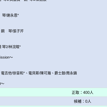
 琴/謝永恩*

    琴/張子芹

 琴2/林浣暄*

ssion～

電吉他/徐晉和*、電貝斯/陳可瀚、爵士鼓/周永鎮

t～
正取：400人
候補：0人