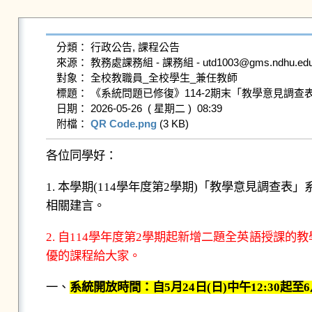
分類： 行政公告, 課程公告

來源： 教務處課務組 - 課務組 - utd1003@gms.ndhu.edu.t
對象： 全校教職員_全校學生_兼任教師

標題： 《系統問題已修復》114-2期末「教學意見調查表」系統自5月24
日期： 2026-05-26  ( 星期二 )  08:39

附檔： 
QR Code.png
 (3 KB)   
各位同學好：
1. 本學期(114學年度第2學期)「教學意見調查表
相關建言。
2. 自114學年度第2學期起新增二題全英語授課
優
的課程給大家。
一、
系統開放時間：自5月24日(日)中午12:30起至6