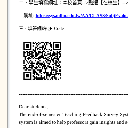
二、學生填寫網址：本校首頁-->點選【在校生】--
網址:
https://sys.ndhu.edu.tw/AA/CLASS/SubjEvaluat
三、填答網站
QR Code
：
---------------------------------------------------------------
Dear students,
The end-of-semester Teaching Feedback Survey Sys
system is aimed to help professors gain insights and a