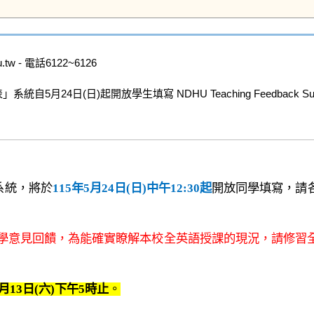
w - 電話6122~6126

日(日)起開放學生填寫 NDHU Teaching Feedback Survey Sys
」系統，將於
115
年5月24日(日)中午12:30起
開放同學填寫，請
的教學意見回饋，為能確實瞭解本校
全英語授課的現況，請修習
月13日(六)下午5時止
。