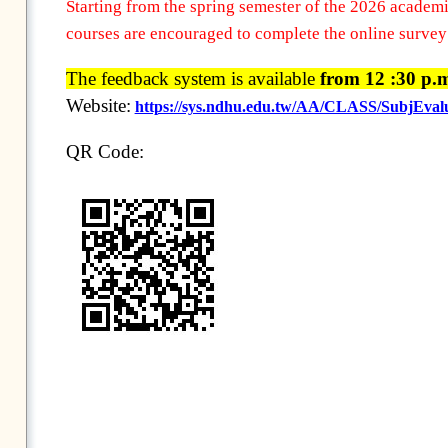
Starting from the spring semester of the 2026 academ
courses are encouraged to complete the online survey 
The feedback system is available
from 12 :30 p.m
Website:
https://sys.ndhu.edu.tw/AA/CLASS/SubjEvalua
QR Code: