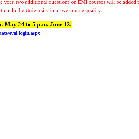
ic year, two additional questions on EMI courses will be added
to help the University improve course quality.
. May 24 to 5 p.m. June 13.
te/eval-login.aspx