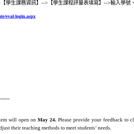
>【學生課務資訊】-->【學生課程評量表填寫】-->輸入學號
e/eval-login.aspx
------
tem will open on
May 24.
Please provide your feedback to cl
djust their teaching methods to meet students’ needs.