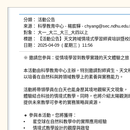
分類： 活動公告

來源： 科學教育中心 - 楊宸驊 - chyang@sec.ndhu.edu.tw 
對象： 大一_大二_大三_大四以上

標題： 【活動公告】天文跨域情境式學習師資培訓暨校
🌞 邀請您參與：從情境學習到教學實踐的天文體驗之旅 
本活動由科學教育中心主辦，特別邀請對師資生、天文科
以培養在自然科與跨領域教學上的素養與實務能力。

活動將帶領學員在白天也能身歷其境地觀察天文現象，

體驗結合科技的情境式教學。同時，也將介紹太陽觀測的
提供未來教學可參考的實務策略與資源。

🔸 參與本活動，您將獲得：

•	星空球在自然科教學中的實際應用經驗

•	情境式教學設計的觀摩與啟發
