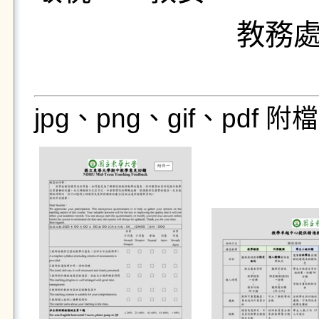
教務
jpg、png、gif、pdf