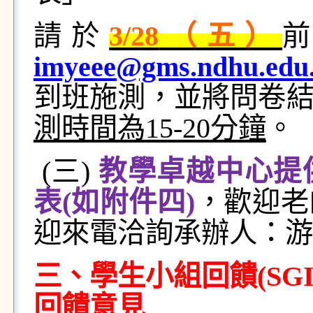
請於
3/28
（五）
imyeee
@gms.ndhu.edu
到班施測，並將問卷
測時間為
15-20
分鐘
。
(
三
)
教學卓越中心提
表
(
如附件四
)
，歡迎老
迎來電洽詢承辦人：游
三、學生小組回饋
(SG
回饋意見