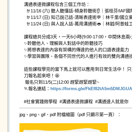
溝通表達微課程包含三個工作坊： 

  🤘11/16 (六) 聽人聽懂話-傾身聆聽術👂｜張桂芬/IAF國際引導師 

  🤘11/17 (日) 知己說己話-清晰表達術💬｜林千里/國立東華大學語言中心講師 

  🤘11/24 (日) 與人說人話-萬用溝通術👄｜林龯/阿普蛙工作室講師 

課程總共分成3天，一天6小時(9:00-17:00，中間休息兩
✨聆聽他人、理解與人對話中的聆聽技巧 

✨將想表達的內容有架構的傳達的他人的口語表達能力 

✨學習與團隊、各個不同世代的人進行有效的雙向溝通技
這些課程學完的當下馬上就可以應用到日常生活中！ 
刀報名起來吧！🤩

 報名只到11/5(二)12:00 趕緊趕緊趕緊~ 

🏃報名連結：
https://forms.gle/FkEf82tA5m5DMJGU
jpg、png、gif、pdf 附檔縮圖（pdf 只顯示第一頁）：