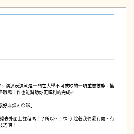
處、溝通表達就是一門在大學不可或缺的一項重要技能。擁
職場工作也能幫助你更順利的完成✅ 

麻煩ㄛ😞😿」

巧吧！ 
