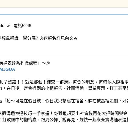
.tw - 電話5246

想拿通識一學分嗎? 火速報名詳見內文🔥

「溝通表達系列微課程」～🎉

5DMJGUA
呢？沒錯！！就是那個！結交一群志同道合的朋友。這時候人際相
，在日後一定會遇到的小組報告、社團活動、畢業專題、打工甚至是
「蛤～可是在假日欸！假日我只想窩在宿舍、躲在被窩裡追劇，好累好
打敗腦中的懶惰蟲，跟周公揮手說再見，趕快一起來充實溝通表達技