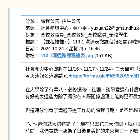
分類： 課程公告, 招生公告

來源： 社會參與中心 - 黃小姐 - yuxuan22@gms.ndhu.edu
對象： 全校教職員_全校教師_全校職員_全校學生

標題： 【課程推推✨】113-1 溝通表微課程報名開跑啦
日期： 2024-10-24  ( 星期四 )  16:46

附檔： 
113-1溝通微課程總表.jpg
 (151 KB)   
社會參與中心即將在11/16、11/17、11/24，三天舉辦
🔥火速報名這邊請 👉
https://forms.gle/FkEf82tA5m
在大學除了有早八、必修選修、社團、談戀愛還有什麼
有好的表達能力除了讓你在人際關係處理上能夠更不費力
但這時候你看了溝通表達工作坊的課程日期，是不是想著
 ㄟˊ～這你就大錯特錯了！現在只需花三天時間，就可以把溝通表達技巧一手掌握！你難道想要出社會後再花大把時間與金錢去外面上課程嗎！？所以～！快💨 趁著我們還有閒、有
時間！我們趕快一起為了日後更美好的未來努力一下吧！