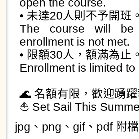
open the course.

• 未達20人則不予開班。
The course will be 
enrollment is not met.

• 限額30人，額滿為止。
Enrollment is limited to 
🌊 名額有限，歡迎踴躍
⛵ Set Sail This Summe
jpg、png、gif、pdf