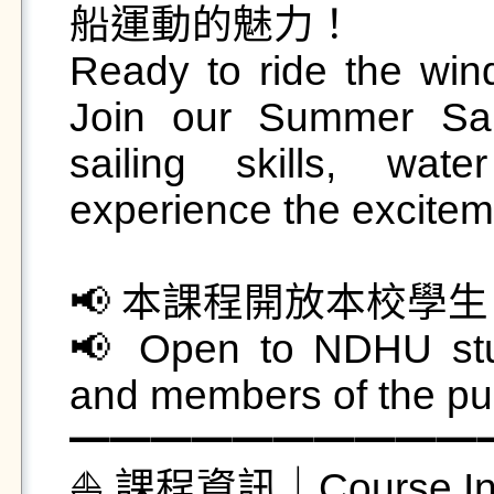
船運動的魅力！

Ready to ride the wind
Join our Summer Sail
sailing skills, wat
experience the excitemen
📢 本課程開放本校學
📢 Open to NDHU stude
and members of the publ
━━━━━━━━━━━
⛵ 課程資訊｜Course Info