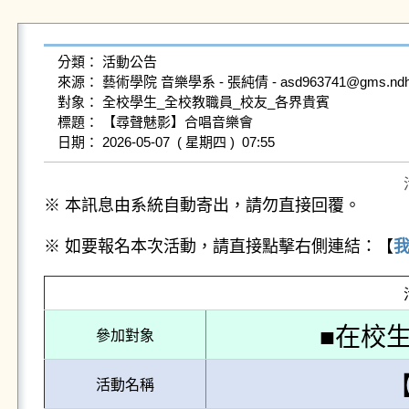
分類： 活動公告

來源： 藝術學院 音樂學系 - 張純倩 - asd963741@gms.ndhu.ed
對象： 全校學生_全校教職員_校友_各界貴賓

標題： 【尋聲魅影】合唱音樂會

※ 本訊息由系統自動寄出，請勿直接回覆。
※ 如要報名本次活動，請直接點擊右側連結：【
■在校生
參加對象
活動名稱