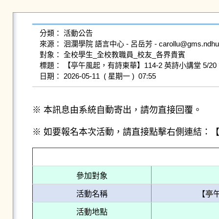
分類： 活動公告

來源： 洄瀾學院 語言中心 - 呂岳芳 - carollu@gms.ndhu.ed
對象： 全校學生_全校教職員_校友_各界貴賓

標題： 【亭午風起，有詩東華】114-2 英詩小講堂 5/20 第6場 "Lyric
※ 本訊息由系統自動寄出，請勿直接回覆。
※ 如要報名本次活動，請直接點擊右側連結：
參加對象
活動名稱
【亭午風
活動地點