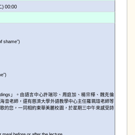
二) 00:00
f shame")

e")

adings」。由語言中心許瑞珍、周庭加、楊宗樺、魏克倫
資系吳海音老師，還有慈濟大學外語教學中心主任羅珮瑄老師等
詩歌的您，一同相約東華美麗校園，於星期三中午來感受詩
meal before or after the lecture.
