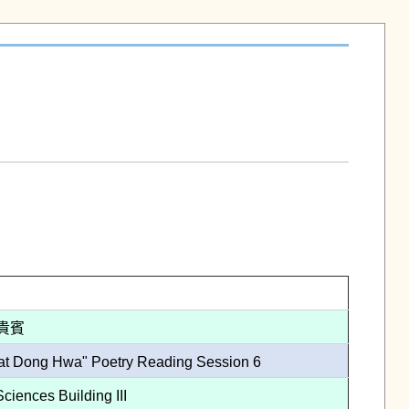
界貴賓
g Hwa" Poetry Reading Session 6
nces Building III