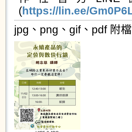
(
https://lin.ee/Gm0P6
jpg、png、gif、pdf