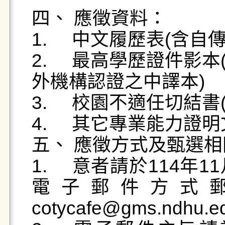
四、 應徵資料：

1.	中文履歷表(含自傳及附個人照片)

2.	最高學歷證件影本(國外學歷證書應另檢附我國駐
外機構認證之中譯本)

3.	校園不適任切結書(請親簽並掃描或拍照檢附)

4.	其它專業能力證明文件。

五、 應徵方式及甄選相
1.	意者請於114年11月12日(三)中午12：00前，以
電子郵件方式郵寄
cotycafe@gms.ndh