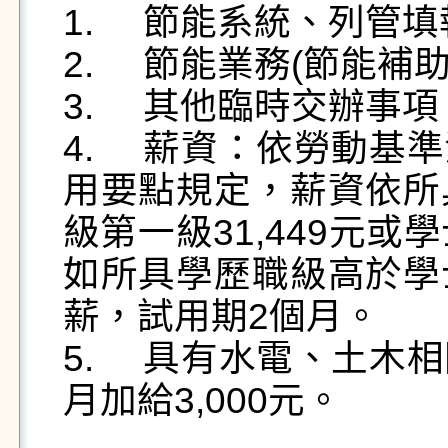
1.	節能系統、列管填報及操作。

2.	節能業務(節能補助計畫申請及採購)。

3.	其他臨時交辦事項。

4.	薪資：依勞動基準法及本校校務基金工作人員僱
用要點規定，薪資依所
級第一級31,449元或
如所具學歷職級高於學
薪，試用期2個月。

5.	具有水電、土木相關技術證照者，得專案簽准按
月加給3,000元。
