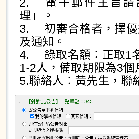
2.	電子郵件主旨請註明「應徵總務處營繕組助
理」。

3.	初審合格者，擇優通知面試，不合格者恕不退件
及通知。

4.	錄取名額：正取1名，試用期間2個月，酌增備取
1-2人，備取期限為3個
5.聯絡人：黃先生，聯絡電
【針對此公告】 點擊數：343
寄公告至下列信箱
我的學校信箱
其它信箱：
即時寄信給公告對象
立即發信之授權碼：
已批次寄出此公告，欲刪除此公告，請洽系統管理者