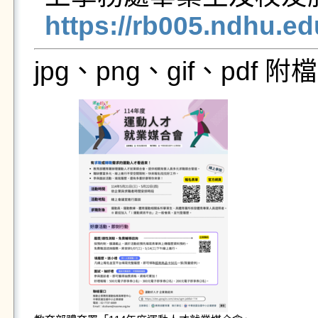
https://rb005.ndhu.e
jpg、png、gif、pdf