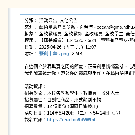
分類： 活動公告, 其他公告

來源： 藝術創意產業學系 - 謝明海 - ocean@gms.ndhu.edu.
對象： 全校教職員_全校教師_全校職員_全校學生_兼任
標題： 【即將額滿】114/5/20、5/24「藝藝有吾藝友
日期： 2025-04-26  ( 星期六 )  11:07

附檔： 
藝創市集s.png
 (2 MB)   
在這個介於春與夏之間的節氣，正是創意悄悄發芽、心意
我們誠摯邀請你，帶著你的靈感與手作，在藝術學院正門
活動資訊：

招募對象：本校各學系學生、教職員，校外人士

招募屬性：自創性商品，形式類別不拘

招募數量：12 個攤位 (須兩日皆參加)

活動日期：114年5月20日（二）、5月24日（六）

報名資訊：
https://reurl.cc/bWWlnl