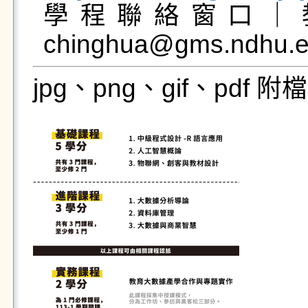

學程聯絡窗口｜
chinghua@gms.ndhu.ed
jpg、png、gif、pdf