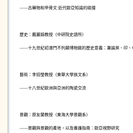
——古藥物和甲骨文:近代歐亞知識的碰撞
歷史：戴麗娟教授
（
中研院史語所）
——十九世紀初澳門不列顛博物館的歷史意義：兼論英、印、
藝術：李招瑩教授（東華大學族文系）
——十八世紀歐洲與亞洲的陶瓷交流
景觀：原友蘭教授（東海大學景觀系）
——景觀與景觀的產地，以及養護指南：歐亞視野研究