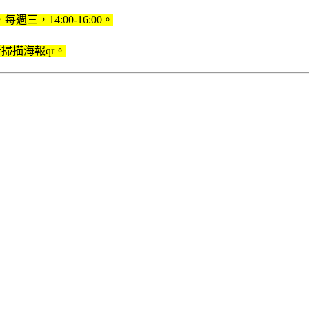
，14:00-16:00。
掃描海報qr。