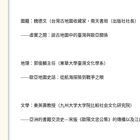
圖籍：魏德文（台灣古地圖收藏家，南天書局（出版社社長）
——虛實之間：談古地圖中的臺灣與歐亞關係
地理：郭俊麟主任（東華大學臺灣文化學系）
——歐亞地圖史話：從航海探險到戰爭之眼
文學：東英壽教授（九州大学大学院比較社会文化研究院）
——亞洲的書籍交流史—宋版《歐陽文忠公集》的傳播以及江