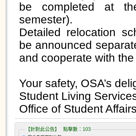
be completed at the
semester).

Detailed relocation sc
be announced separatel
and cooperate with the
Your safety, OSA’s delig
Student Living Services 
【針對此公告】 點擊數：103