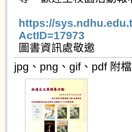
https://sys.ndhu.ed
ActID=17973

圖書資訊處敬邀
jpg、png、gif、pdf