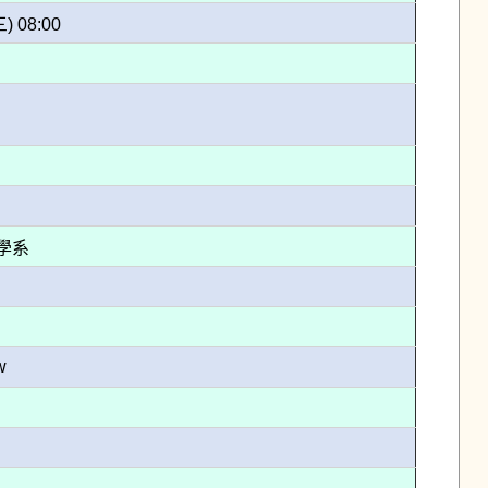
三) 08:00
學系
w