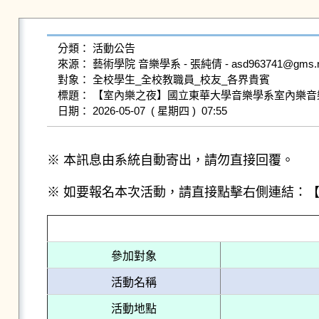
分類： 活動公告

來源： 藝術學院 音樂學系 - 張純倩 - asd963741@gms.ndhu.
對象： 全校學生_全校教職員_校友_各界貴賓

標題： 【室內樂之夜】國立東華大學音樂學系室內樂音樂
※ 本訊息由系統自動寄出，請勿直接回覆。
※ 如要報名本次活動，請直接點擊右側連結：
參加對象
活動名稱
活動地點