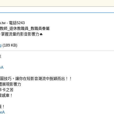
tw - 電話5243

教師_退休教職員_教職員眷屬

掌握流量的影音影響力🔥

g
 (189 KB)   


eA
構圖技巧，讓你在短影音潮流中脫穎而出！！

展現影響力

卡之苦

感庫！

！

NeA