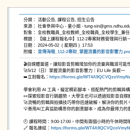
分類： 活動公告, 課程公告, 招生公告

來源： 社會參與中心 - 童小姐 - tung-sin@gms.ndhu.edu.
對象： 全校教職員_全校教師_全校職員_全校學生_兼任
標題： 【線上課程報名中】112-2專案財務管理與行銷－
日期： 2024-05-02  ( 星期四 )  17:53

附檔： 
宣傳海報_112-2專財_掌握流量的影音影響力.pn
🎬自媒體當道，讓短影音剪輯增加你的流量與職涯可能性
🚀5/12（日）掌握流量的影音影響力｜EU Life 吳叡一

➡️立刻報名：
https://forms.gle/WT4A9QCVQzoVmyN
學會利用 AI 工具，擬定精彩腳本、搭配熱門的剪輯與
👀探索短影音行銷趨勢，大學生也可以透過短影音自媒體
🚀流暢的剪輯與拍攝技巧帶你迅速破解，解決你的剪片卡
💡善用AI工具協助構思你的創意腳本，成為你最得力的靈
🕘 課程時間：9:00-17:00，中間有兩個小時的午休時間哦
🔗 報名連結：
https://forms.gle/WT4A9QCVQzoVmy