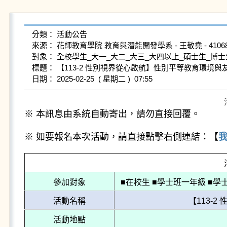
分類： 活動公告

來源： 花師教育學院 教育與潛能開發學系 - 王敬堯 - 410683047@g
對象： 全校學生_大一_大二_大三_大四以上_碩士生_博士生
標題： 【113-2 性別視界從心啟航】性別平等教育環境與友
※ 本訊息由系統自動寄出，請勿直接回覆。
※ 如要報名本次活動，請直接點擊右側連結：【
參加對象
■在校生 ■學士班一年級 ■學
活動名稱
【113-
活動地點