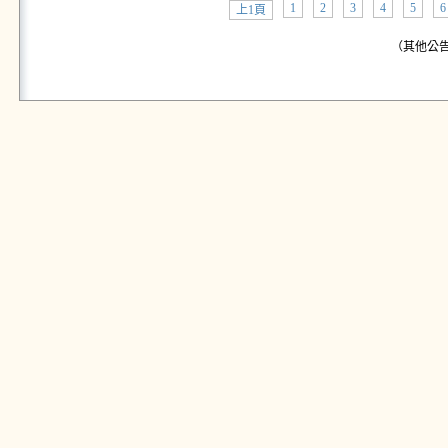
1
2
3
4
5
6
上1頁
（其他公告: