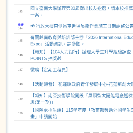
國立臺南大學辦理第39屆傑出校友遴選，請本校推薦
143.
一案。
重要
📢 行政大樓東側吊車進場吊掛作業施工日期調整公
144.
有關越南教育與培訓部主辦「2026 International Educati
145.
Expo」活動資訊，請參閱。
【轉知】【104人力銀行】辦理大學生升學經驗調查，
146.
POINTS 抽獎🎁
徵聘【定期工程員】
147.
【活動轉發】 花蓮縣政府青年發展中心-花蓮新創大聯盟 Le
148.
【轉知】南亞技術學院開設「屋頂型太陽能電廠巡檢
149.
班(第一期)」
【國際處招生組】115學年度「教育部獎助外國學生
150.
畫」申請開始