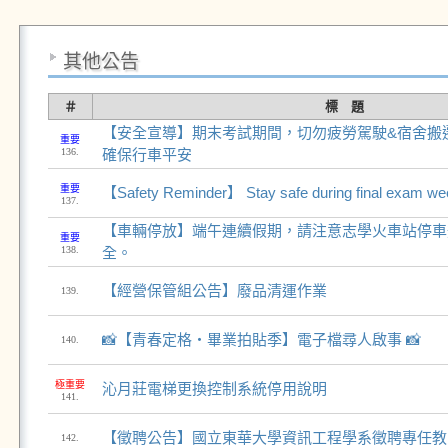
其他公告
＃
標 題
【安全宣導】期末考試期間，切勿疲勞駕駛&宿舍搬
重要
136.
確保行車平安
重要
【Safety Reminder】 Stay safe during final exam w
137.
【車輛停放】端午連續假期，請注意志學火車站停車
重要
138.
全。
【經營保管組公告】廢品清運作業
139.
📸【青春定格・畢業拍貼季】電子檔尋人啟事 📸
140.
極重要
沁月莊電梯更換控制系統停用說明
141.
【徵聘公告】國立東華大學資訊工程學系徵聘專任教師
142.