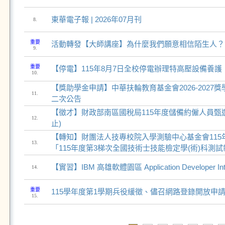
東華電子報 | 2026年07月刊
8.
重要
活動轉發【大師講座】為什麼我們願意相信陌生人？
9.
重要
【停電】115年8月7日全校停電辦理特高壓設備養護
10.
【獎助學金申請】中華扶輪教育基金會2026-2027獎
11.
二次公告
【徵才】財政部南區國稅局115年度儲備約僱人員甄選(
12.
止)
【轉知】財團法人技專校院入學測驗中心基金會115年
13.
「115年度第3梯次全國技術士技能檢定學(術)科測
【實習】IBM 高雄軟體園區 Application Developer I
14.
重要
115學年度第1學期兵役緩徵、儘召網路登錄開放申
15.