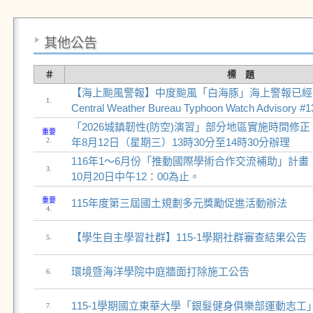
其他公告
＃
標 題
【海上颱風警報】中度颱風「白海豚」海上警報已經發
1.
Central Weather Bureau Typhoon Watch Advisory #
「2026城鎮韌性(防空)演習」部分地區實施時間修正
重要
2.
年8月12日（星期三）13時30分至14時30分辦理
116年1～6月份「推動國際學術合作交流補助」計
3.
10月20日中午12：00為止。
重要
115年度第三屆國土規劃多元獎勵促進活動辦法
4.
【學生自主學習社群】115-1學期社群審查結果公告
5.
環境暨海洋學院中庭牆面打除施工公告
6.
115-1學期國立東華大學「銀髮健身俱樂部運動志工
7.